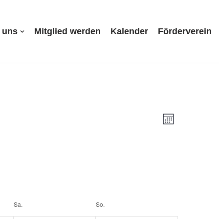
 uns
Mitglied werden
Kalender
Förderverein
Ansichte
Veranst
Month
Navigati
Ansicht
Navigat
Sa.
So.