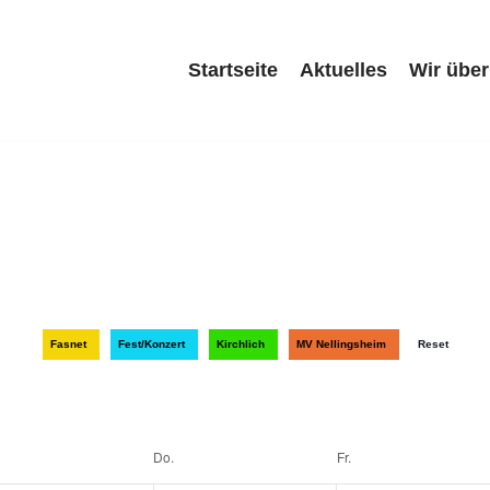
Startseite
Aktuelles
Wir über
Fasnet
Fest/Konzert
Kirchlich
MV Nellingsheim
Reset
Do.
Fr.