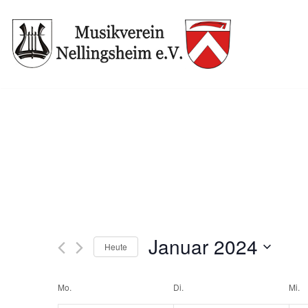
Zum
Inhalt
springen
Januar 2024
Heute
Datum
Mo.
wählen.
Di.
Mi.
Kalender